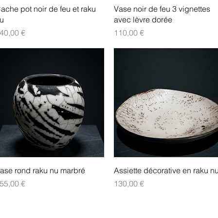
Aperçu rapide
Aperçu rapide
ache pot noir de feu et raku
Vase noir de feu 3 vignettes
u
avec lèvre dorée
rix
Prix
40,00 €
110,00 €
Aperçu rapide
Aperçu rapide
ase rond raku nu marbré
Assiette décorative en raku n
rix
Prix
55,00 €
130,00 €