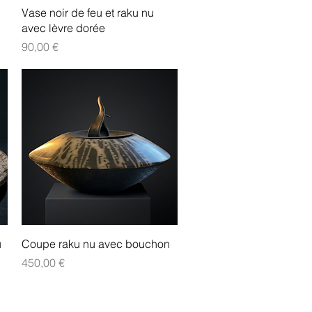
Aperçu rapide
Vase noir de feu et raku nu
avec lèvre dorée
Prix
90,00 €
Aperçu rapide
u
Coupe raku nu avec bouchon
Prix
450,00 €