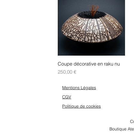
Aperçu rapide
Coupe décorative en raku nu
Prix
250,00 €
Mentions Légales
CGV
Politique de cookies
Co
Boutique Ate