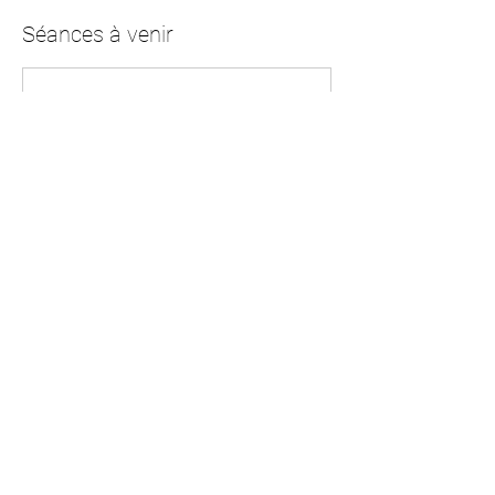
Séances à venir
Réserver
Coordonnées
10 Impasse de la Revole, Pélussin, France