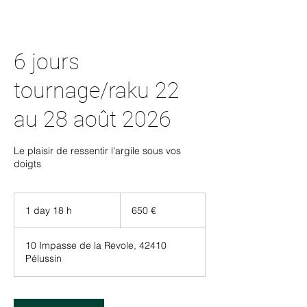
6 jours
tournage/raku 22
au 28 août 2026
Le plaisir de ressentir l'argile sous vos
doigts
650
euros
1 day 18 h
1
650 €
d
a
10 Impasse de la Revole, 42410
1
Pélussin
8
h